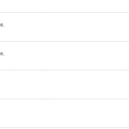
绩。
情。