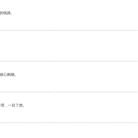
区的线路。
够放心购物。
合理，一目了然。