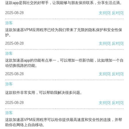
这款app是我社交的好帮手，让我能够与朋友保持联系，分享生活点滴。
2025-08-28
支持
[0]
反对
[0]
游客
这款加速器VPM应用程序已经为我们带来了无限的隐私保护和安全性保
护。
2025-08-28
支持
[0]
反对
[0]
游客
这款加速器app的功能有点单一，可以增加一些新功能，比如增加一个自
动切换线路的功能。
2025-08-28
支持
[0]
反对
[0]
游客
这款软件非常实用，可以帮助我解决很多问题。
2025-08-28
支持
[0]
反对
[0]
游客
这款加速器VPM应用程序可以给你提供最高速度和安全性的连接，并帮
助你在网络上自由移动。