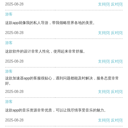
2025-08-28
支持
[0]
反对
[0]
游客
这款app就像我的私人导游，带我领略世界各地的美景。
2025-08-28
支持
[0]
反对
[0]
游客
这款软件的设计非常人性化，使用起来非常舒服。
2025-08-28
支持
[0]
反对
[0]
游客
这款加速器app的客服很贴心，遇到问题都能及时解决，服务态度非常
好。
2025-08-28
支持
[0]
反对
[0]
游客
这款app的音乐资源非常优质，可以让我尽情享受音乐的魅力。
2025-08-28
支持
[0]
反对
[0]