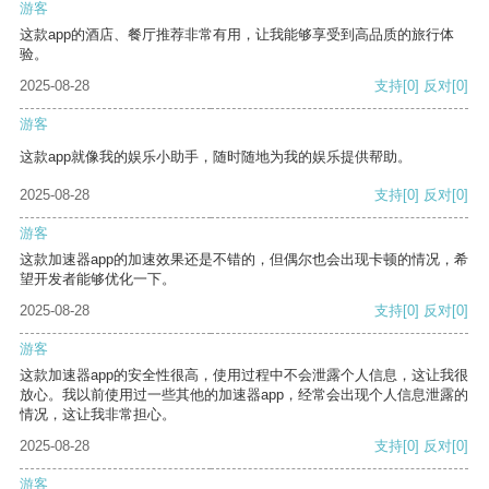
游客
这款app的酒店、餐厅推荐非常有用，让我能够享受到高品质的旅行体
验。
2025-08-28
支持
[0]
反对
[0]
游客
这款app就像我的娱乐小助手，随时随地为我的娱乐提供帮助。
2025-08-28
支持
[0]
反对
[0]
游客
这款加速器app的加速效果还是不错的，但偶尔也会出现卡顿的情况，希
望开发者能够优化一下。
2025-08-28
支持
[0]
反对
[0]
游客
这款加速器app的安全性很高，使用过程中不会泄露个人信息，这让我很
放心。我以前使用过一些其他的加速器app，经常会出现个人信息泄露的
情况，这让我非常担心。
2025-08-28
支持
[0]
反对
[0]
游客